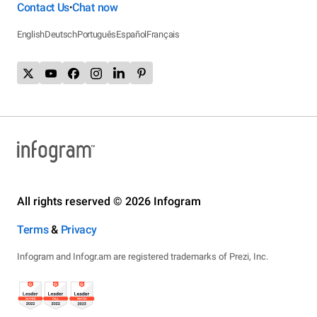
Contact Us
Chat now
•
English
Deutsch
Português
Español
Français
All rights reserved © 2026 Infogram
Terms
&
Privacy
Infogram and Infogr.am are registered trademarks of Prezi, Inc.