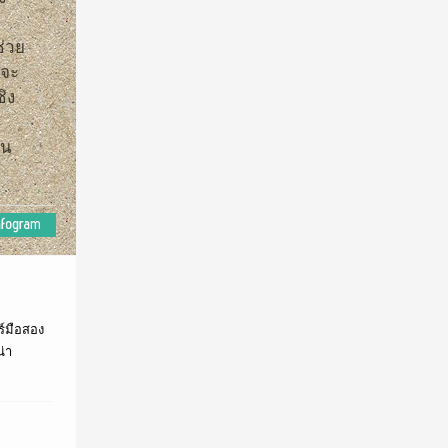
ช่วย
าจะ
ิง
ัน
ร์มือสอง
่า