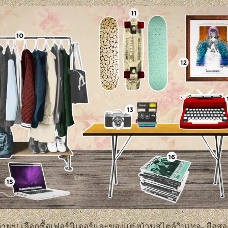
ีง่ายๆ! เลือกซื้อเฟอร์นิเจอร์และของแต่งบ้านสไตล์วินเทจ- มือสอ