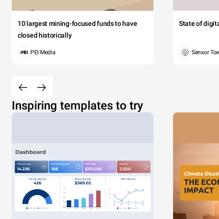
10 largest mining-focused funds to have
State of digi
closed historically
PEI Media
Sensor To
Inspiring templates to try