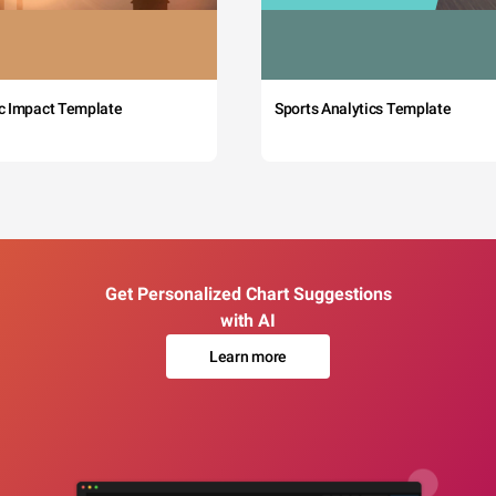
c Impact Template
Sports Analytics Template
Get Personalized Chart Suggestions
with AI
Learn more