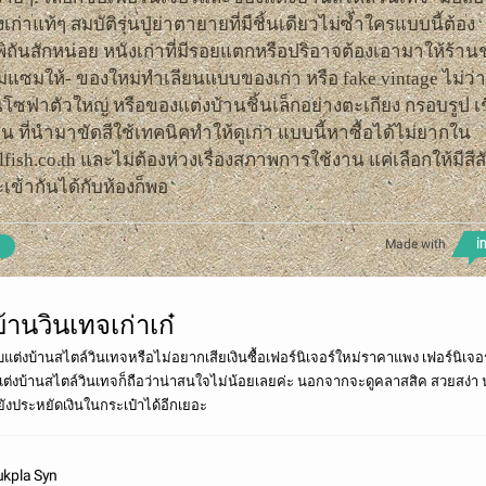
เก่าแท้ๆ สมบัติรุ่นปู่ย่าตายายที่มีชิ้นเดียวไม่ซ้ำใครแบบนี้ต้อง
ีพิถันสักหน่อย หนังเก่าที่มีรอยแตกหรือปริอาจต้องเอามาให้ร้าน
มแซมให้- ของใหม่ทำเลียนแบบของเก่า หรือ fake vintage ไม่ว่
นโซฟาตัวใหญ่ หรือของแต่งบ้านชิ้นเล็กอย่างตะเกียง กรอบรูป เช
ยน ที่นำมาขัดสีใช้เทคนิคทำให้ดูเก่า แบบนี้หาซื้อได้ไม่ยากใน
lfish.co.th และไม่ต้องห่วงเรื่องสภาพการใช้งาน แค่เลือกให้มีสีส
เข้ากันได้กับห้องก็พอ
Made with
้านวินเทจเก่าเก๋
บแต่งบ้านสไตล์วินเทจหรือไม่อยากเสียเงินซื้อเฟอร์นิเจอร์ใหม่ราคาแพง เฟอร์นิเจอ
ต่งบ้านสไตล์วินเทจก็ถือว่าน่าสนใจไม่น้อยเลยค่ะ นอกจากจะดูคลาสสิค สวยสง่า น
ังประหยัดเงินในกระเป๋าได้อีกเยอะ
ukpla Syn