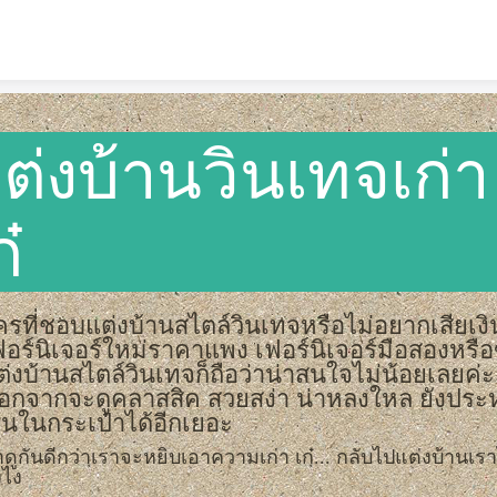
Skip to content
ต่งบ้านวินเทจเก่า
ก๋
ครที่ชอบแต่งบ้านสไตล์วินเทจหรือไม่อยากเสียเงิน
ฟอร์นิเจอร์ใหม่ราคาแพง เฟอร์นิเจอร์มือสองหรื
ต่งบ้านสไตล์วินเทจก็ถือว่าน่าสนใจไม่น้อยเลยค่ะ
อกจากจะดูคลาสสิค สวยสง่า น่าหลงใหล ยังประ
งินในกระเป๋าได้อีกเยอะ
ดูกันดีกว่าเราจะหยิบเอาความเก่า เก๋... กลับไปแต่งบ้านเรา
งไง