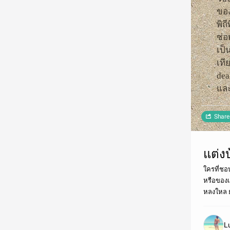
ของ
พิถ
ซ่อ
เป็
เที
dea
และ
Share
แต่งบ
ใครที่ชอ
หรือของแ
หลงใหล ย
L