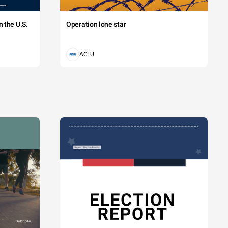
 the U.S.
Operation lone star
ACLU