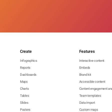
Create
Features
Infographics
Interactive content
Reports
Embeds
Dashboards
Brand kit
Maps
Accessible content
Charts
Content engagement ana
Tables
Team templates
Slides
Data import
Posters
Custom maps