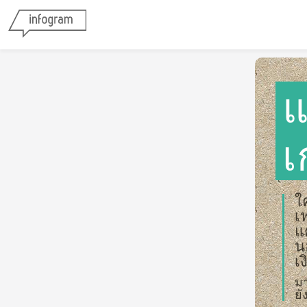
แ
เ
ใ
เ
แ
น
เ
มา
ยั