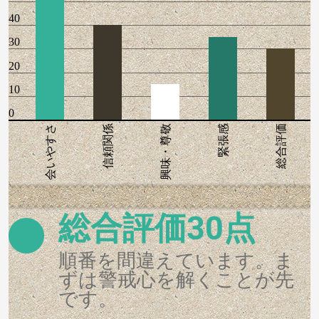
40
30
20
10
0
会いやすさ
信頼関係
興味・尊敬
緊張感
総合評価
総合評価30点
順番を間違えています。ま
ずは警戒心を解くことが先
です。