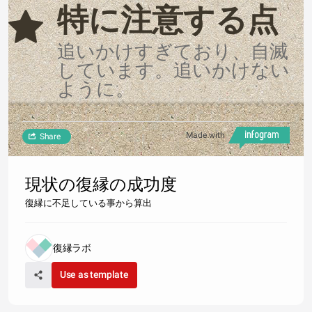
特に注意する点
追いかけすぎており、自滅
しています。追いかけない
ように。
Made with
Share
現状の復縁の成功度
復縁に不足している事から算出
復縁ラボ
Use as template