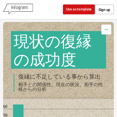
Skip to content
Use as template
Sign up
現状の復縁
の成功度
復縁に不足している事から算出
相手との関係性、現在の状況、相手の性
格からの分析
60
50