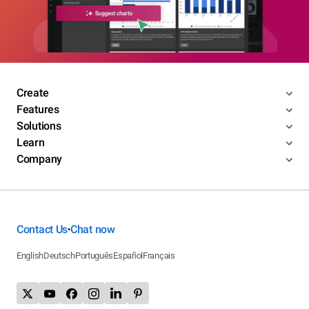
Create
Features
Solutions
Learn
Company
Contact Us
Chat now
•
English
Deutsch
Português
Español
Français