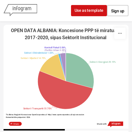
Skip to content
Use as template
Sign up
OPEN DATA ALBANIA: Koncesione PPP të miratuara 
2017-2020, sipas Sektorit Institucional 
Kontroll Fiskal 0.06%
Zhvillim Urban 3.28%
Sektori i Shëndetësisë 1.03%
Sektori i Mjedisit 14.75%
Sektori i Energjisë 29.19%
Sektori i Transportit 51.70%
Të dhëna: Regjistri Koncesionar OpenCorporates.al  http://www.opencorporates.al/sq/concession 
Komentet dhe përpunimi: ODA
Share
Made with