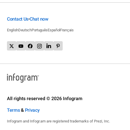
Contact Us
Chat now
•
English
Deutsch
Português
Español
Français
All rights reserved © 2026 Infogram
Terms
&
Privacy
Infogram and Infogr.am are registered trademarks of Prezi, Inc.