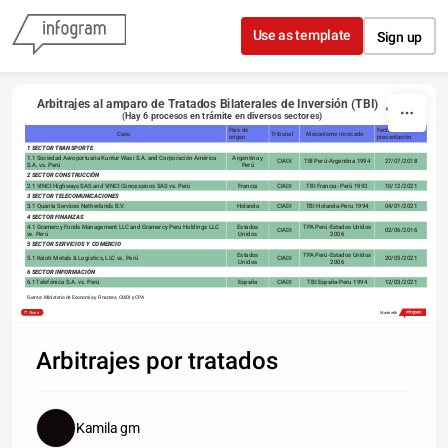
Skip to content
Use as template
Sign up
Arbitrajes al amparo de Tratados Bilaterales de Inversión (TBI)
(Hay 6 procesos en trámite en diversos sectores)
País de
Fecha
Caso
Tribunal
Mecanismo invocado
origen
presentación
1 SECTOR TRANSPORTE
1.1 Sociedad Aeroportuaria Kuntur Wasi S.A. and Corporación América
Argentina y
CIADI
TBI Perú-Argentina 1994
27/07/2018
S.A. vs. Perú
Perú
2 SECTOR CONSTRUCCIÓN
2.1 VINCI Highways SAS and VINCI Concessions SAS vs. Perú
Francia
CIADI
TBI Francia- Perú 1993
10/12/2021
3 SECTOR TELECOMUNICACIONES
3.1 Quanta Services Netherlands B.V.
Holanda
CIADI
TBI Holanda-Peru 1994
04/01/2021
4 SECTOR FINANZAS
4.1 Gramercy Funds Management LLC and Gramercy Peru Holdings LLC
Estados
TPA Perú-Estados Unidos
CIADI
02/06/2016
vs. Perú
Unidos
2006
5 SECTOR SERVICIOS Y COMERCIO
Estados
TPA Perú-Estados Unidos
5.1 Kaloti Metals & Logistics, LLC vs. Perú
CIADI
20/05/2021
Unidos
2006
6 SECTOR INFORMACIÓN
6.1 Telefónica S.A. vs. Perú
España
CIADI
TBI España-Peru 1994
12/03/2021
Fuente: Ministerio de Economía y Finanzas, CIADI y CPA
Share
Made with
Arbitrajes por tratados
Kamila gm