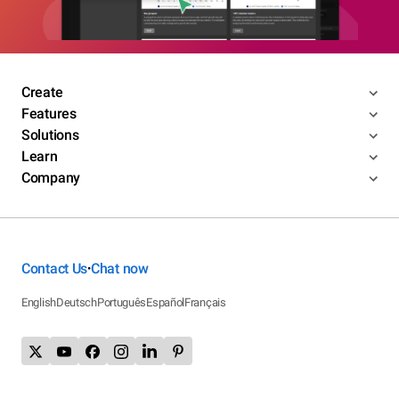
Create
Features
Solutions
Learn
Company
Contact Us
Chat now
•
English
Deutsch
Português
Español
Français