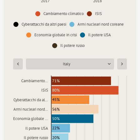
2017
2018
Cambiamento climatico
ISIS
Cyberattacchi da altri paesi
Armi nucleari nord coreane
Economia globale in crisi
Il potere USA
Il potere russo
Italy
71%
Cambiamento…
80%
ISIS
45%
Cyberattacchi da al…
56%
Armi nucleari nord…
50%
Economia globale …
22%
Il potere USA
20%
Il potere russo