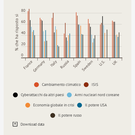
80
% che ha risposto sì
60
40
20
0
France
Germany
Italy
Russia
Spain
Sweden
U.S.
UK
Cambiamento climatico
ISIS
Cyberattacchi da altri paesi
Armi nucleari nord coreane
Economia globale in crisi
Il potere USA
Il potere russo
Download data