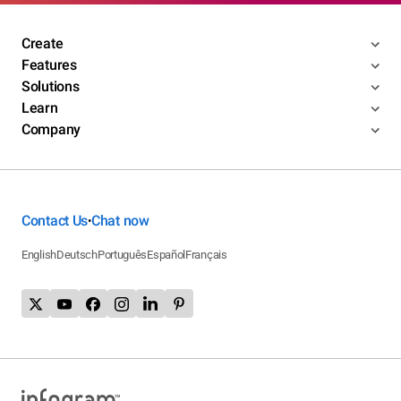
Create
Features
Solutions
Learn
Company
Contact Us
Chat now
•
English
Deutsch
Português
Español
Français