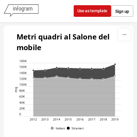
Skip to content
Use as template
Sign up
Metri quadri al Salone del 
mobile
180K
160K
140K
120K
100K
mq
80K
60K
40K
20K
0
2012
2013
2014
2015
2016
2017
2018
2019
Italiani
Stranieri