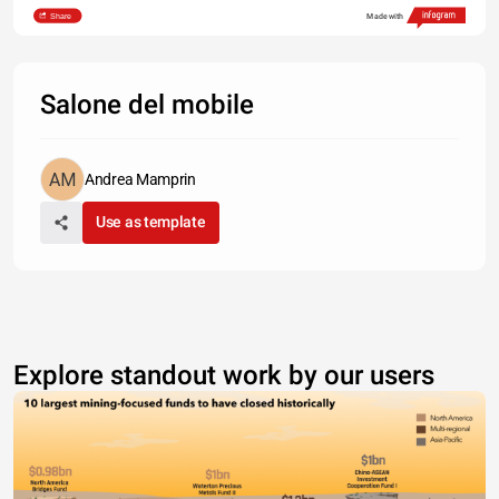
Share
Made with
Elaborazioni meAAns su dati Similarweb e Social Blade
Elaborazioni meAAns su dati Similarweb e Social Blade
Salone del mobile
Andrea Mamprin
Use as template
Explore standout work by our users