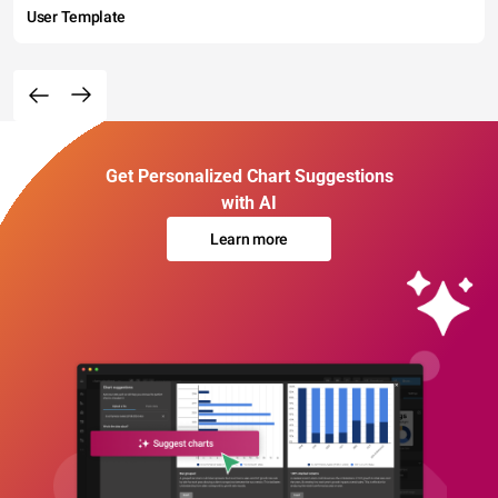
User Template
Get Personalized Chart Suggestions
with AI
Learn more