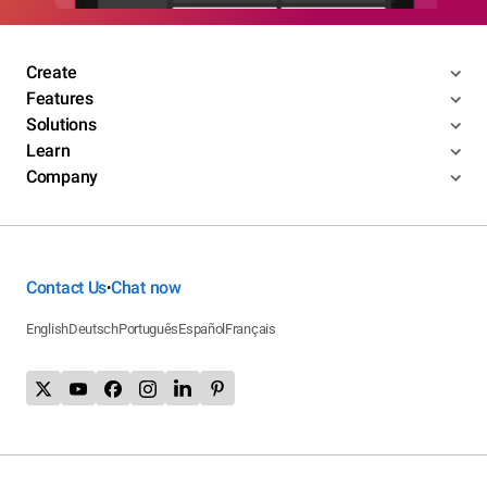
Create
Features
Solutions
Learn
Company
Contact Us
Chat now
•
English
Deutsch
Português
Español
Français