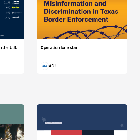
 the U.S.
Operation lone star
ACLU