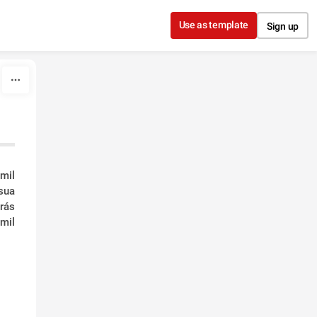
Use as template
Sign up
mil
sua
rás
mil