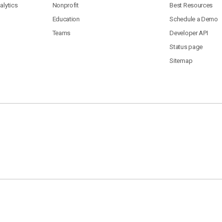
lytics
Nonprofit
Best Resources
Education
Schedule a Demo
Teams
Developer API
Status page
Sitemap