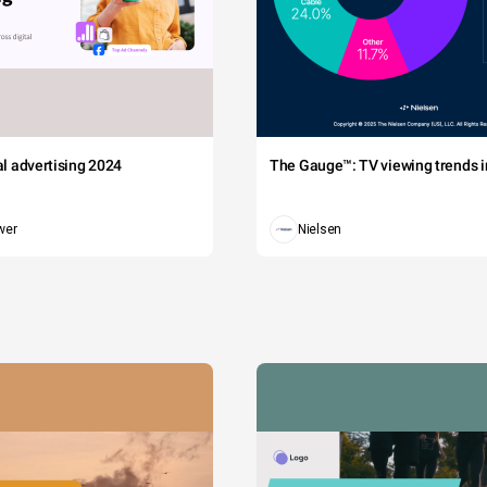
tal advertising 2024
The Gauge™: TV viewing trends in
wer
Nielsen