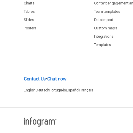
Charts
Content engagement ana
Tables
Team templates
Slides
Data import
Posters
Custom maps
Integrations
Templates
Contact Us
Chat now
•
English
Deutsch
Português
Español
Français