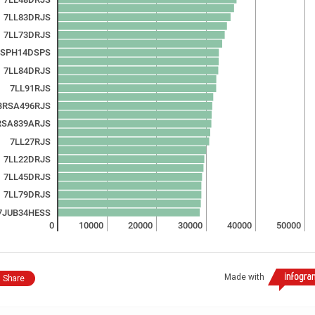
7LL83DRJS
7LL73DRJS
7SPH14DSPS
7LL84DRJS
7LL91RJS
BRSA496RJS
RSA839ARJS
7LL27RJS
7LL22DRJS
7LL45DRJS
7LL79DRJS
7JUB34HESS
0
10000
20000
30000
40000
50000
Made with
Share