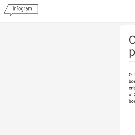
O
p
O 
bo
en
o 
bo