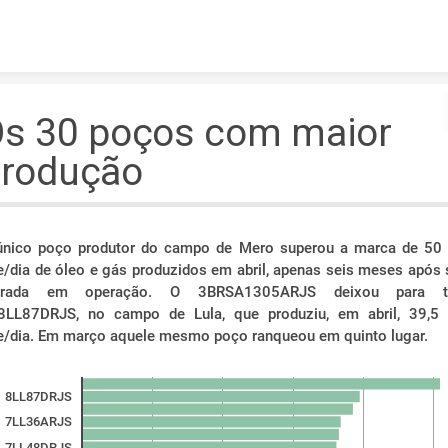
Skip to content
s 30 poços com maior
rodução
único poço produtor do campo de Mero superou a marca de 50 
e/dia de óleo e gás produzidos em abril, apenas seis meses após 
trada em operação. O 3BRSA1305ARJS deixou para t
8LL87DRJS, no campo de Lula, que produziu, em abril, 39,5 
e/dia. Em março aquele mesmo poço ranqueou em quinto lugar.
8LL87DRJS
7LL36ARJS
7LL48DRJS