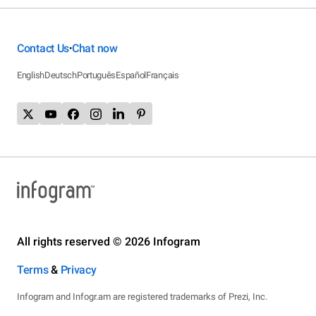
Contact Us
Chat now
•
English
Deutsch
Português
Español
Français
All rights reserved © 2026 Infogram
Terms
&
Privacy
Infogram and Infogr.am are registered trademarks of Prezi, Inc.