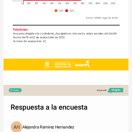
0
100
200
300
400
500
600
700
800
900
1000
1100
1200
2019
2020
Cifras: DADEP, agosto 2020
Ficha técnica
Encuesta dirigida a la ciudadanía, divulgada en sitio web y redes sociales del DADEP
Fecha: del 18 al 22 de septiembre de 2020
Número de respuestas: 42
Share
Made with
Respuesta a la encuesta
Alejandra Ramirez Hernandez