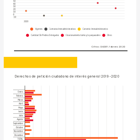
50
40
30
20
10
0
-10
2020
Vigentes
Contratos Interadministrativos
Convenio Interadministrativo
Cantidad De Predios Entregados
Estacionamiento bahía y/o parqueadero
Otros
Cifras: DADEP, febrero 2020
¿SOBRE QUÉ TIPO DE PETICIÓN CIUDADANA 
QUISIERA TENER MÁS INFORMACIÓN?
Derechos de petición ciudadana de interés general 2019 -2020		
Enero
Febrero
Marzo
Abril
Mayo
Junio
Julio
Agosto
Septiembre
Octubre
Noviembre
Diciembre
TOTAL