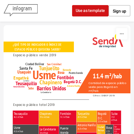
Skip to content
Use as template
Sign up
¿QUÉ TIPO DE INDICADOR O ÍNDICE DE 
ESPACIO PÚBLICO QUISIERA SABER?
Espacio público verde 2019
Ciudad Bolívar
San Cristóbal
Tunjuelito
Santa Fe
Usme
Kennedy
Usaquén
Bosa
Puente Aranda
11.4 m²/hab
Fontibón
Engativá
Chapinero
Bogotá D.C.
Los Mártires
Teusaquillo
Cantidad de espacio público 
Antonio Nariño
Barrios Unidos
verde para Bogotá en 
Rafael Uribe Uribe
Suba
m²/hab
La Candelaria
Cifras: DADEP 2019
Espacio público total 2019
Teusaquillo
Chapinero
Fontibón
Tunjuelito
Bogotá
Suba
46.1 m²/hab
39.6 m2/hab
31.3 m²/hab
28.9 m²/hab
D.C.
19.2
m²/hab
23.9 m²/hab
Antonio Nariño
Ciudad
Bosa
San
Usme
Puente
La Candelaria
26.8 m²/hab
Cristóbal
Bolívar
17.9
45.8 m²/hab
Aranda
17.5
34 m²/hab
19.1
m²/hab