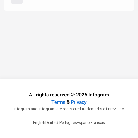
All rights reserved © 2026 Infogram
Terms
&
Privacy
Infogram and Infogr.am are registered trademarks of Prezi, Inc.
English
Deutsch
Português
Español
Français