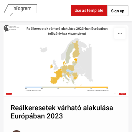
Skip to content
Use as template
Sign up
Reálkeresetek várható alakulása 2023-ban Európában
(előző évhez viszonyítva)
-6%
-4%
-2%
0
2%
4%
Forrás: Európai Bizottság
@Oeconomus. Szerző: Erdélyi Dóra
Share
Made with
Reálkeresetek várható alakulása
Európában 2023