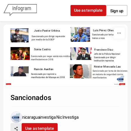
Skip to content
Use as template
Sign up
Luis Pérez Olivas
Justo Pastor Urbina
Sancionado por torturas y malos
Sancionado por dirigir represión 
tratos a reos
por medio de la DOEP
Sonia Castro
Francisco Díaz
Jefe de la Policía Nacional
Sancionada por negar asistencia médica a 
Sancionado por dirigir 
manifestantes en 2018
institución represiva
Néstor Moncada Lau
Ramón Avellán
Sancionado por toma de decisiones 
Sancionado por reprimir a 
en materia de seguridad contra 
manifestantes de Masaya en 2018
manifestantes 
Share
Made with
Sancionados
nicaraguainvestiga Nic Investiga
Use as template