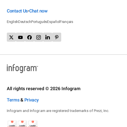
Contact Us
Chat now
•
English
Deutsch
Português
Español
Français
All rights reserved © 2026 Infogram
Terms
&
Privacy
Infogram and Infogr.am are registered trademarks of Prezi, Inc.