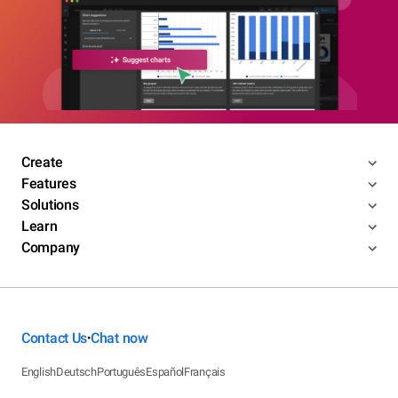
Create
Features
Solutions
Learn
Company
Contact Us
Chat now
•
English
Deutsch
Português
Español
Français