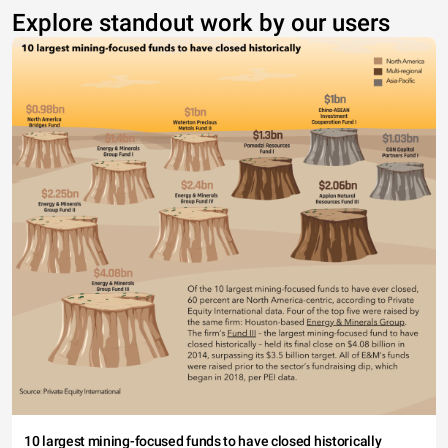
Explore standout work by our users
10 largest mining-focused funds to have closed historically