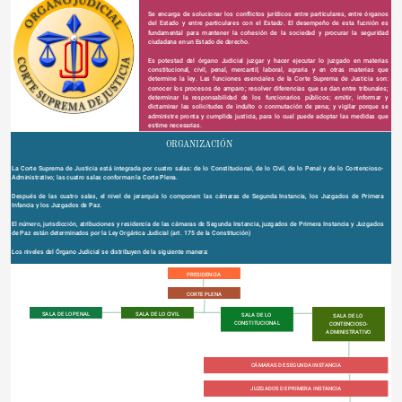
Se encarga de solucionar los conflictos jurídicos entre particulares, entre órganos 
del Estado y entre particulares con el Estado. El desempeño de esta fucnión es 
fundamental para mantener la cohesión de la sociedad y procurar la seguridad 
ciudadana en un Estado de derecho. 
Es potestad del órgano Judicial juzgar y hacer ejecutar lo juzgado en materias 
constitucional, civil, penal, mercantil, laboral, agraria y en otras materias que 
determine la ley. Las funciones esenciales de la Corte Suprema de Justicia son: 
conocer los procesos de amparo; resolver diferencias que se dan entre tribunales; 
determinar la responsabilidad de los funcionarios públicos; emitir, informar y 
dictaminar las solicitudes de indulto o conmutación de pena; y vigilar porque se 
administre pronta y cumplida justicia, para lo cual puede adoptar las medidas que 
estime necesarias. 
 ORGANIZACIÓN
La Corte Suprema de Justicia está integrada por cuatro salas: de lo Constitucional, de lo Civil, de lo Penal y de lo Contencioso-
Administrativo; las cuatro salas conforman la Corte Plena.
Después de las cuatro salas, el nivel de jerarquía lo componen: las cámaras de Segunda Instancia, los Juzgados de Primera 
Infancia y los Juzgados de Paz. 
El número, jurisdicción, atribuciones y residencia de las cámaras de Segunda Instancia, juzgados de Primera Instancia y Juzgados 
de Paz están determinados por la Ley Orgánica Judicial (art. 175 de la Constitución)
Los niveles del Órgano Judicial se distribuyen de la siguiente manera: 
PRESIDENCIA
CORTE PLENA
SALA DE LO PENAL
SALA DE LO CIVIL
SALA DE LO 
SALA DE LO 
CONSTITUCIONAL
CONTENCIOSO-
ADMINISTRATIVO
CÁMARAS DE SEGUNDA INSTANCIA
JUZGADOS DE PRIMERA INSTANCIA