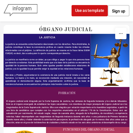
Skip to content
Use as template
Sign up
ÓRGANO JUDICIAL
LA JUSTICIA 
La justicia se encuentra estrechamente relacionada con los derechos. Para Aristóteles, la 
justicia constituye la base la convivencia política en cuanto resume todas las virtudes 
relacionadas con el prójimo. La definición de justicia se resume en la frase latina SUUM 
CUIQUE, es decir, dar a cada quien lo que le corresponde por derecho. 
La justicia se manifiesta como un deber, ya que obliga a pagar lo que otra persona tiene 
por derecho a reclamar. Esta posibilidad revela que a la base de la justicia se encuentra la 
igualdad de la persona humana. Solo entre iguales pueden establecerse relaciones de 
justicia y es la igualdad la que permite exigir la equidad en las relaciones humanas. 
Sócrates y Platón, argumentaron la existencia de una justicia moral innata a los seres 
humanos. Lo bueno y lo malo, es reconocido mediante una intuición, sin necesidad de 
aprendizaje ni demostración alguna. Esta argumentación confirma que la base de 
conciencia humana se encuentran los principios más hondos sobre la justicia.
FORMACIÓN
El órgano Judicial está integrado por la Corte Suprema de Justicia, las cámaras de Segunda Instancia y los demás tribunales. 
Este es el órgano encargado de establecer las leyes secundarias. Los miembros de mayor jerarquía del órgano Judicial son los 
magistrados de la Corte Suprema de Justicia. Ellos son elegidos por votación mayoritaria en la Asamblea Legislativa: a partir de 
una lista de candidatos que cumplen con los requisitos enunciados en el artículo 176 de la Constitución. Estos son: ser 
salvadoreño por nacimiento, del estado seglar, mayor de cuarenta años, abogado de la República, de moralidad y competencia 
notorias; haber desempeñado una magistratura de Segunda Instancia durante seis años o una judicatura de Primera Instancia 
durante nueve años, o haber obtenido la autorización para ejercer, la profesión de abogado por lo menos diez años antes que su 
elección; estar en el goce de lod derechos de ciudadano y haberlo estado en los seis años anteriores al desempeño de su cargo.
FUNCIONES DEL ÓRGANO JUDICIAL