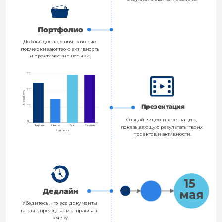
Портфолио
Добавь достижения, которые 
подчеркивают твою активность
и практические навыки.
30
20
Значимость
Презентация
10
Создай видео-презентацию, 
0
Энергия
Качество
Суть
Харизма
показывающую результаты твоих 
Критерии
проектов и активности.
15 
Дедлайн
201
мая
8
Убедитесь, что все документы 
готовы, прежде чем отправлять 
заявку.