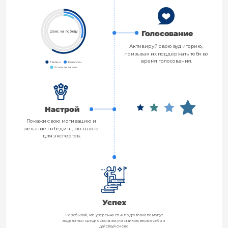
Голосование
Шанс на победу
Активируй свою аудиторию, 
призывая их поддержать тебя во 
время голосования.
Лайки
Репосты
Комментарии
Настрой
Покажи свою мотивацию и 
желание победить, это важно 
для экспертов.
Успех
Не забывай, что уверенность и подготовка помогут 
выделиться среди остальных участников, верь в себя и 
действуй смело.