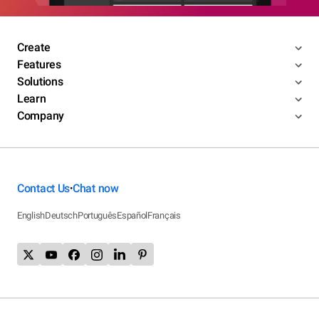
Create
Features
Solutions
Learn
Company
Contact Us
Chat now
•
English
Deutsch
Português
Español
Français