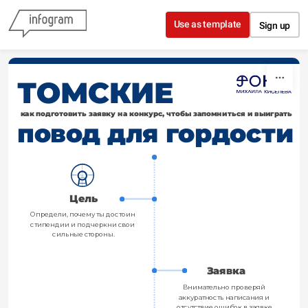
Skip to content
Use as template
Sign up
ТОМСКИЕ
как подготовить заявку на конкурс, чтобы запомниться и выиграть
повод для гордости
Цель
Определи, почему ты достоин 
стипендии и подчеркни свои 
сильные стороны.
Заявка
Внимательно проверяй 
аккуратность написания и 
отсутствие ошибок в заявке.