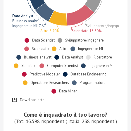
Data Analyst 5.10%
Business analyst 5.10%
Ingegnere in ML 7.60%
Sviluppatore/ingegnere 14
Altro 8.20%
Scienziato 13.30%
Data Scientist
Sviluppatore/ingegnere
Scienziato
Altro
Ingegnere in ML
Business analyst
Data Analyst
Ricercatore
Statistico
Computer Scientist
Ingegnere in ML
Predictive Modeler
Database Engineering
Operations Researchers
Programmatore
Data Miner
Download data
Come è inquadrato il tuo lavoro?
(Tot: 16.598 rispondenti; Italia: 238 rispondenti)