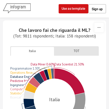
Skip to content
Use as template
Sign up
Che lavoro fai che riguarda il ML?
(Tot: 9811 rispondenti; Italia: 158 rispondenti)
Italia
TOT
Data Miner 0.60%
Data Scientist 21.50%
Programmatore 1.30%
Operations Researchers 1.90%
Database Engineering 1.90%
Predictive Modeler 2.50%
Ingegnere in ML 3.80%
Computer Scientist 3.80%
Statistico 4.40%
Ricercatore 4.40%
Italia