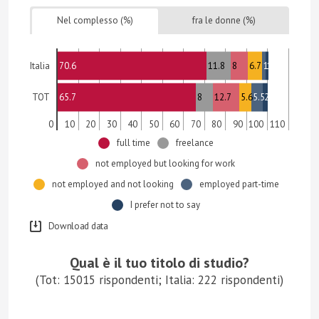
Nel complesso (%)
fra le donne (%)
70.6
11.8
8
6.7
1.7
1.3
Italia
65.7
8
12.7
5.6
5.5
2.5
TOT
0
10
20
30
40
50
60
70
80
90
100
110
full time
freelance
not employed but looking for work
not employed and not looking
employed part-time
I prefer not to say
Download data
Qual è il tuo titolo di studio?
(Tot: 15015 rispondenti; Italia: 222 rispondenti)