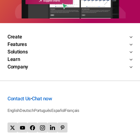
Create
Features
Solutions
Learn
Company
Contact Us
Chat now
•
English
Deutsch
Português
Español
Français