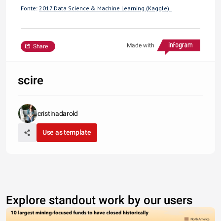
Fonte:
2017 Data Science
& Machine Learning.
(Kaggle).
Made with
Share
scire
cristinadarold
Use as template
Explore standout work by our users