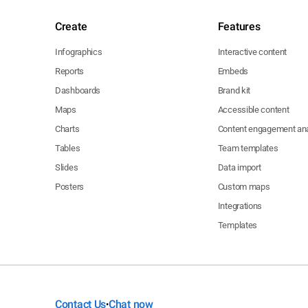
Create
Features
Infographics
Interactive content
Reports
Embeds
Dashboards
Brand kit
Maps
Accessible content
Charts
Content engagement ana
Tables
Team templates
Slides
Data import
Posters
Custom maps
Integrations
Templates
Contact Us
Chat now
•