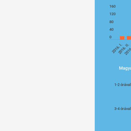
160
120
80
40
0
2016. I.
2016. II
2016.
Magyar
1-2 órával
3-4 órával