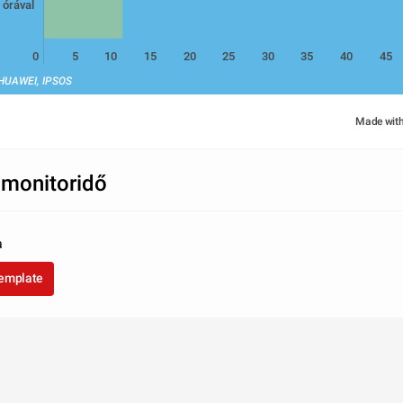
 órával
0
5
10
15
20
25
30
35
40
45
 HUAWEI, IPSOS
Made wit
monitoridő
a
template