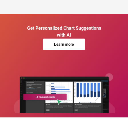
Get Personalized Chart Suggestions
with AI
Learn more