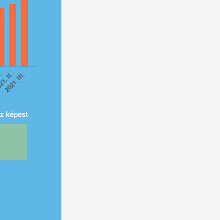
I.
21. II.
2021. III.
ez képest