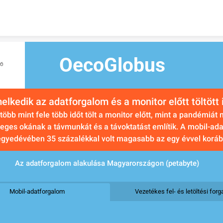
Skip to content
OecoGlobus
elkedik az adatforgalom és a monitor előtt töltött 
öbb mint fele több időt tölt a monitor előtt, mint a pandémiát 
eges okának a távmunkát és a távoktatást említik. A mobil-ad
negyedévében 35 százalékkal volt magasabb az egy évvel koráb
Az adatforgalom alakulása Magyarországon (petabyte)
Mobil-adatforgalom
Vezetékes fel- és letöltési for