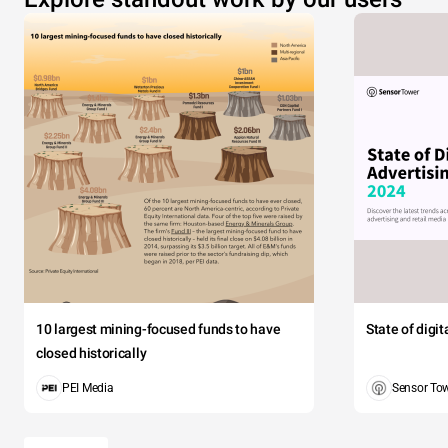
10 largest mining-focused funds to have
State of digi
closed historically
PEI Media
Sensor To