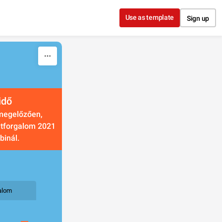
Use as template
Sign up
idő
megelőzően, 
atforgalom 2021 
binál.
galom