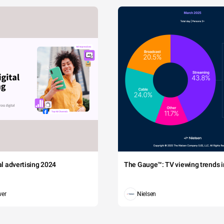
tal advertising 2024
The Gauge™: TV viewing trends in
wer
Nielsen