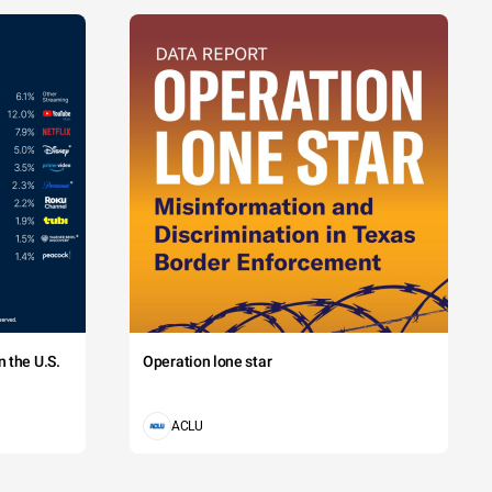
 the U.S.
Operation lone star
ACLU