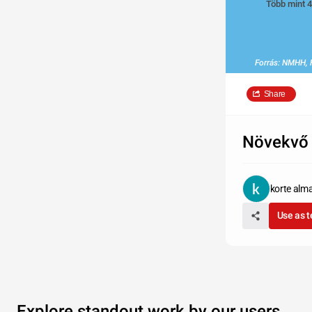
Több mint 4
Forrás: NMHH,
Share
Növekvő 
korte alm
Use as 
Explore standout work by our users