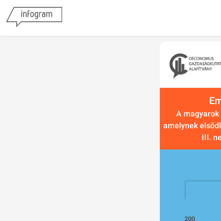
Em
A magyarok t
amelynek elsődl
III. 
200