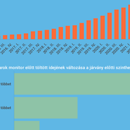
.
 III.
2016. IV.
2017. I.
2017. II.
2017. III.
2017. IV.
2018. I.
2018. II.
2018. III.
2018. IV.
2019. I.
2019. II.
2019. III.
2019. IV.
2020. I.
2020. II.
2020. III.
2020. IV.
2021. 
20
ok monitor előtt töltött idejének változása a járvány előtti szinth
 többet
 többet