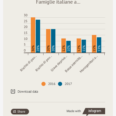
Famiglie italiane a...
30
25
20
15
10
5
30%
28%
20%
20%
12%
10%
12%
11%
15%
13%
0
Rischio di pov…
Rischio di pov…
Grave depriva…
Bassa intensità…
Monogenitori a…
2016
2017
Download data
Made with
Share