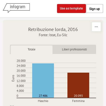
Skip to content
Use as template
Sign up
Retribuzione lorda, 2016
Fonte: Istat,
Eu-Silc
Totale
Liberi professionisti
28.000
24.000
20.000
16.000
Euro
12.000
8.000
4.000
0
27.486
20.093
Maschio
Femmina