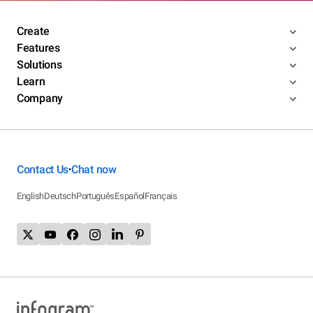
Create
Features
Solutions
Learn
Company
Contact Us
Chat now
•
English
Deutsch
Português
Español
Français