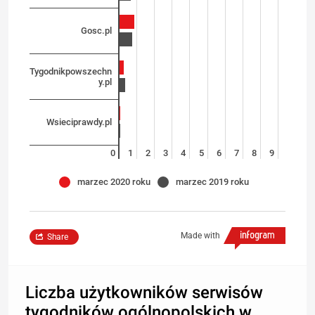
Gosc.pl
Tygodnikpowszechn
y.pl
Wsieciprawdy.pl
0
1
2
3
4
5
6
7
8
9
marzec 2020 roku
marzec 2019 roku
Made with
Share
Liczba użytkowników serwisów
tygodników ogólnopolskich w