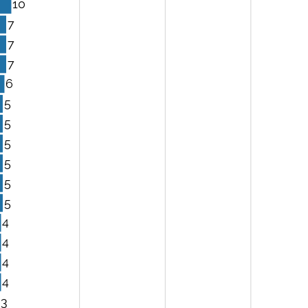
10
7
7
7
6
5
5
5
5
5
5
4
4
4
4
3