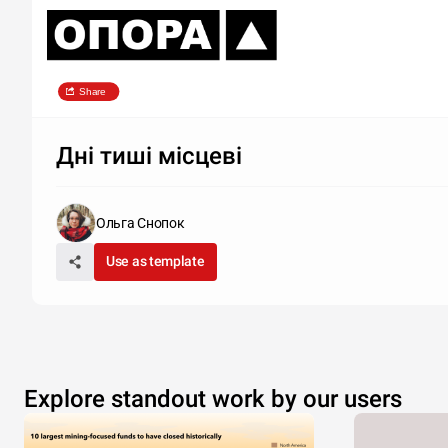
Share
Дні тиші місцеві
Ольга Снопок
Use as template
Explore standout work by our users