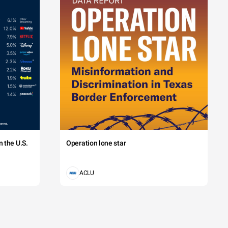
 the U.S.
Operation lone star
ACLU