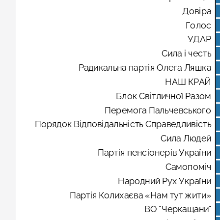
Довіра
Голос
УДАР
Сила і честь
Радикальна партія Олега Ляшка
НАШ КРАЙ
Блок Світличної Разом
Перемога Пальчевського
Порядок Відповідальність Справедливість
Сила Людей
Партія пенсіонерів України
Самопоміч
Народний Рух України
Партія Колихаєва «Нам тут жити»
ВО "Черкащани"