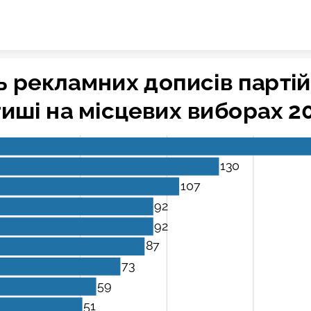
Skip to content
ть рекламних дописів партій
иші на місцевих виборах 20
130
107
92
92
87
73
59
51