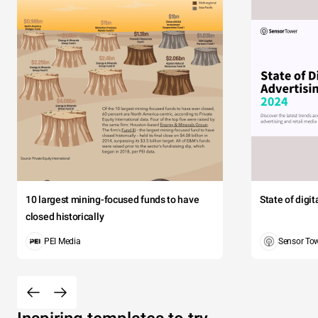
10 largest mining-focused funds to have
State of digi
closed historically
PEI Media
Sensor To