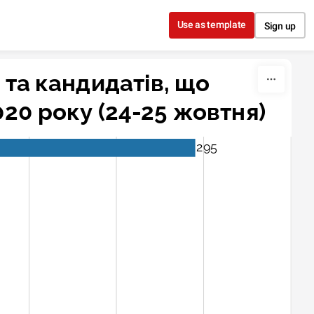
Use as template
Sign up
 та кандидатів, що 
20 року (24-25 жовтня)
295