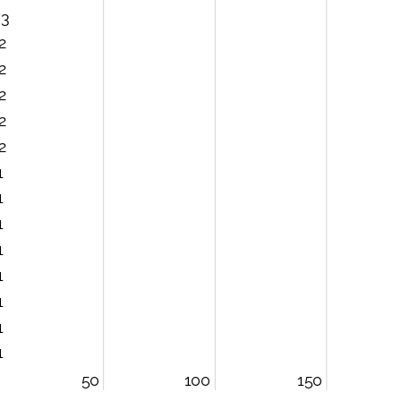
3
2
2
2
2
2
1
1
1
1
1
1
1
1
50
100
150