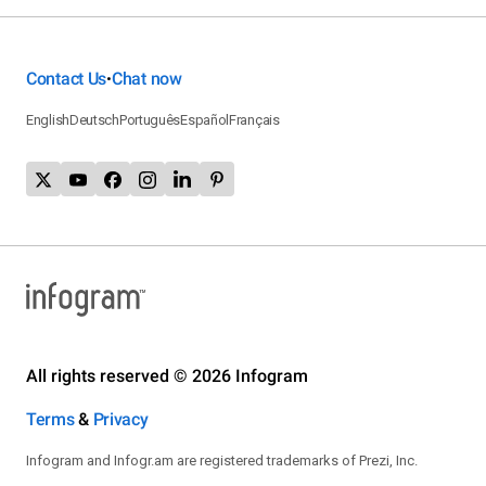
Contact Us
Chat now
•
English
Deutsch
Português
Español
Français
All rights reserved © 2026 Infogram
Terms
&
Privacy
Infogram and Infogr.am are registered trademarks of Prezi, Inc.