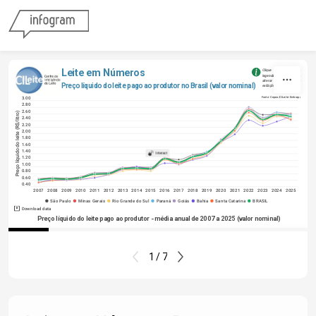
Skip to content
Leite em Números
Clique nos Estados na 
legenda do gráfico para 
alterar os modos de 
Preço líquido do leite pago ao produtor no Brasil (valor nominal)
exibição dos dados
3.00
Fonte: Cepea/CILeite-Embrapa
2.80
2.60
Preço líquido do leite (R$/litro)
2.40
2.20
2.00
1.80
1.60
1.40
Interact
1.20
1.00
0.80
0.60
0.40
2007
2008
2009
2010
2011
2012
2013
2014
2015
2016
2017
2018
2019
2020
2021
2022
2023
2024
2025
São Paulo
Minas Gerais
Rio Grande do Sul
Paraná
Goiás
Bahia
Santa Catarina
BRASIL
Download data
Preço líquido do leite pago ao produtor - média anual de 2007 a 2025 (valor nominal)
1 / 7