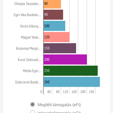
80
Olimpia Társastán…
90
Eger Vára Barátain…
100
Derűs Alkony…
120
Magyar Vásár…
150
Korponay Margó…
200
Kurul Dobosok…
250
Média Eger…
260
Dsida Jenő Baráti…
0
40
80
120
160
200
240
Megítélt támogatás (eFt)