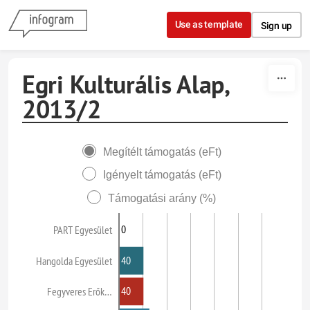
Skip to content
Use as template
Sign up
Egri Kulturális Alap,
2013/2
Megítélt támogatás (eFt)
Igényelt támogatás (eFt)
Támogatási arány (%)
0
PART Egyesület
40
Hangolda Egyesület
40
Fegyveres Erők…