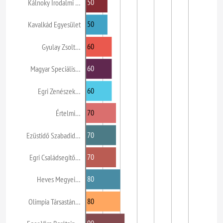
50
Kálnoky Irodalmi …
50
Kavalkád Egyesület
60
Gyulay Zsolt…
60
Magyar Speciális…
60
Egri Zenészek…
70
Értelmi…
70
Ezüstidő Szabadid…
70
Egri Családsegítő…
80
Heves Megyei…
80
Olimpia Társastán…