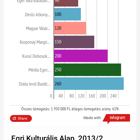
90
Eger Vára Barátain…
100
Derűs Alkony…
120
Magyar Vásár…
150
Korponay Margó…
200
Kurul Dobosok…
250
Média Eger…
260
Dsida Jenő Baráti…
0
40
80
120
160
200
240
Összes támogatás: 1 950 000 Ft, átlagos támogatási arány: 61%
Made with
Share
Egri Kulturális Alap, 2013/2