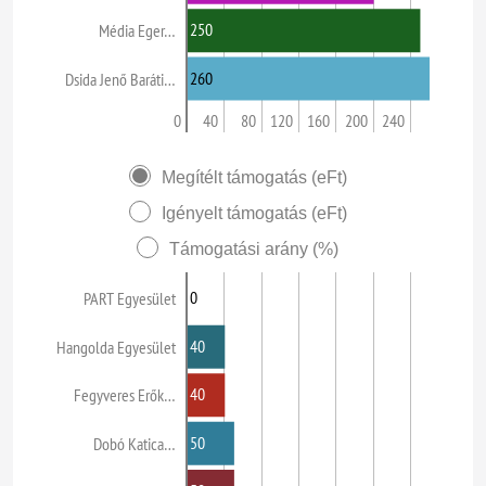
250
Média Eger…
260
Dsida Jenő Baráti…
0
40
80
120
160
200
240
Megítélt támogatás (eFt)
Igényelt támogatás (eFt)
Támogatási arány (%)
0
PART Egyesület
40
Hangolda Egyesület
40
Fegyveres Erők…
50
Dobó Katica…