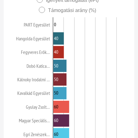
Igényelt támogatás (eFt)
Támogatási arány (%)
0
PART Egyesület
40
Hangolda Egyesület
40
Fegyveres Erők…
50
Dobó Katica…
50
Kálnoky Irodalmi …
50
Kavalkád Egyesület
60
Gyulay Zsolt…
60
Magyar Speciális…
60
Egri Zenészek…