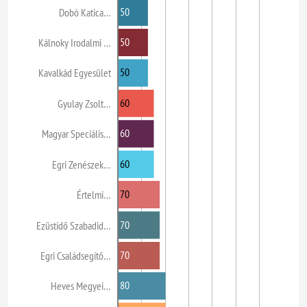
50
Dobó Katica…
50
Kálnoky Irodalmi …
50
Kavalkád Egyesület
60
Gyulay Zsolt…
60
Magyar Speciális…
60
Egri Zenészek…
70
Értelmi…
70
Ezüstidő Szabadid…
70
Egri Családsegítő…
80
Heves Megyei…