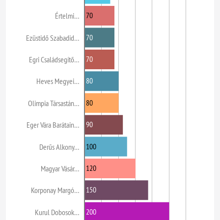
70
Értelmi…
70
Ezüstidő Szabadid…
70
Egri Családsegítő…
80
Heves Megyei…
80
Olimpia Társastán…
90
Eger Vára Barátain…
100
Derűs Alkony…
120
Magyar Vásár…
150
Korponay Margó…
200
Kurul Dobosok…