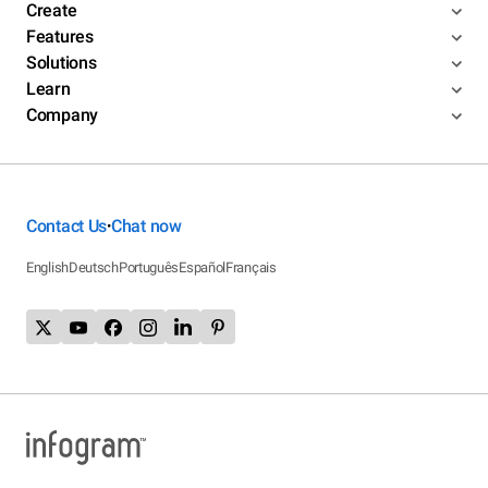
Create
Features
Solutions
Learn
Company
Contact Us
Chat now
•
English
Deutsch
Português
Español
Français