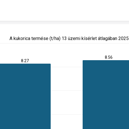
Skip to content
A kukorica termése (t/ha) 13 üzemi kísérlet átlagában 202
8.56
8.27