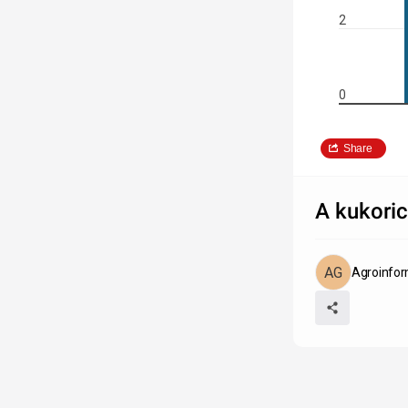
2
0
Share
A kukoric
Agroinfor