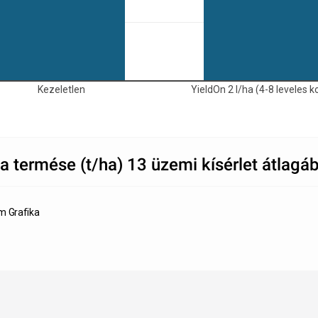
Kezeletlen
YieldOn 2 l/ha (4-8 leveles k
a termése (t/ha) 13 üzemi kísérlet átlagá
m Grafika