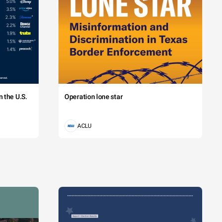
 the U.S.
Operation lone star
ACLU