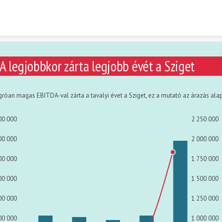
Skip to content
A legjobbkor zárta legjobb évét a Sziget
gróan magas EBITDA-val zárta a tavalyi évet a Sziget, ez a mutató az árazás alap
00 000
2 250 000
00 000
2 000 000
00 000
1 750 000
00 000
1 500 000
00 000
1 250 000
00 000
1 000 000