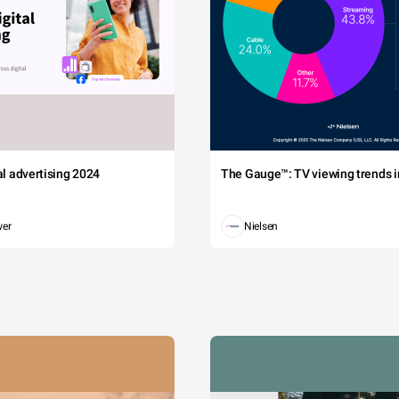
tal advertising 2024
The Gauge™: TV viewing trends in
wer
Nielsen