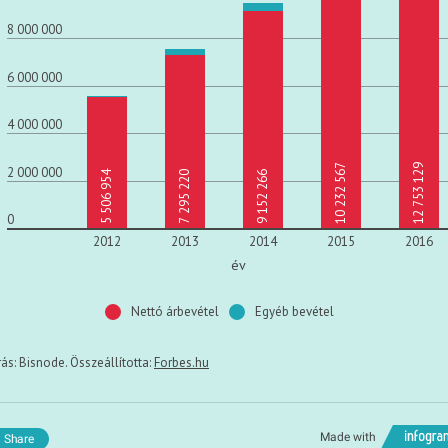
t
8 000 000
6 000 000
4 000 000
10 232 567
12 753 129
2 000 000
5 506 954
7 295 220
9 152 266
0
2012
2013
2014
2015
2016
év
Nettó árbevétel
Egyéb bevétel
rás: Bisnode. Összeállította:
Forbes.hu
Made with
Share