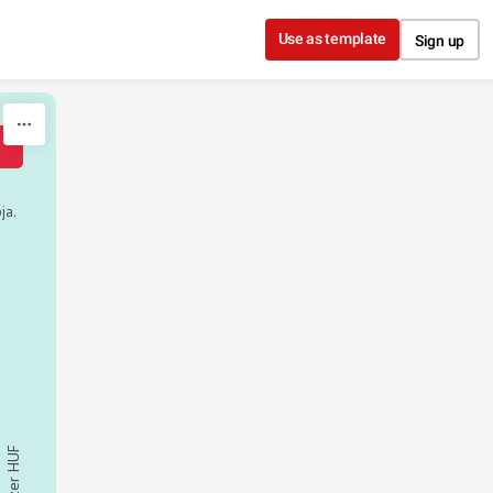
Use as template
Sign up
ja.
ezer HUF