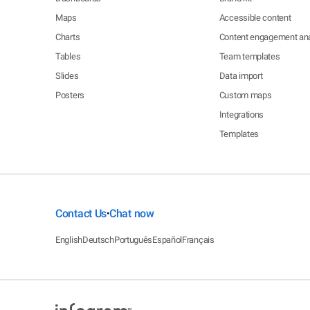
Maps
Accessible content
Charts
Content engagement ana
Tables
Team templates
Slides
Data import
Posters
Custom maps
Integrations
Templates
Contact Us
Chat now
•
English
Deutsch
Português
Español
Français