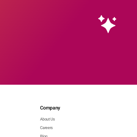
Company
About Us
Careers
Blog