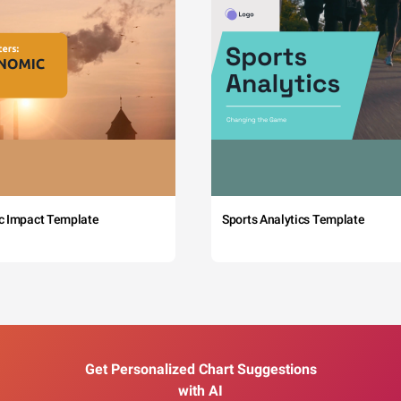
c Impact Template
Sports Analytics Template
Get Personalized Chart Suggestions
with AI