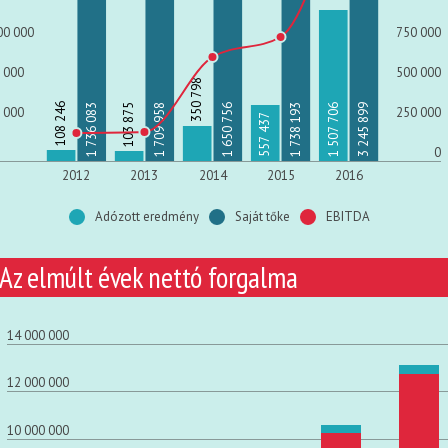
00 000
750 000
 000
500 000
350 798
108 246
1 709 958
1 507 706
1 738 193
103 875
1 736 083
1 650 756
3 245 899
 000
250 000
557 437
0
2012
2013
2014
2015
2016
Adózott eredmény
Saját tőke
EBITDA
Az elmúlt évek nettó forgalma
14 000 000
12 000 000
10 000 000