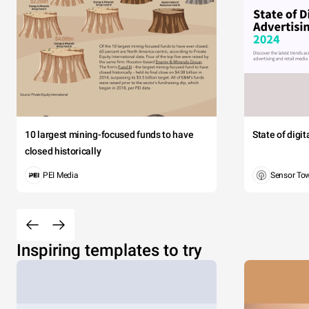
10 largest mining-focused funds to have
State of digi
closed historically
PEI Media
Sensor To
Inspiring templates to try