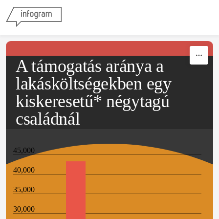
Skip to content
A támogatás aránya a
lakásköltségekben egy
kiskeresetű* négytagú
családnál
45,000
40,000
35,000
30,000