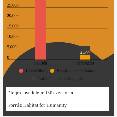
25,000
20,000
15,000
10,000
5,000
4,400
0
Költség
Támogatás
Lakásköltség
Rezsicsökkentés hatása
Lakásfenntartási támogatás
*teljes jövedelem: 150 ezer forint
Forrás: Habitat for Humanity