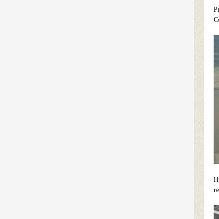
P
C
H
r