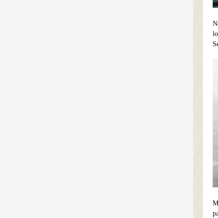
N
l
S
M
p