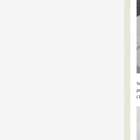
S
p
(