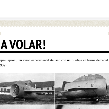
Skip to content
¡A VOLAR!
tipa-Caproni, un avión experimental italiano con un fuselaje en forma de barril
1932).