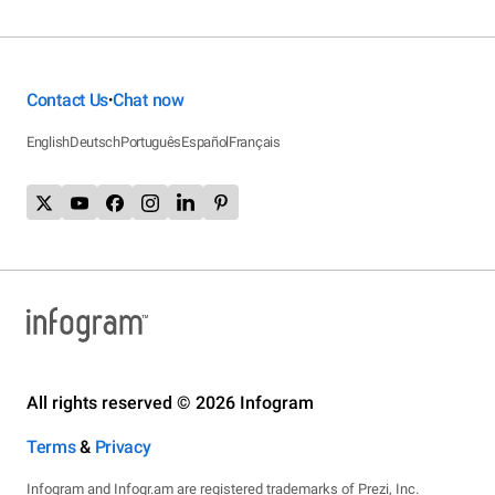
Contact Us
Chat now
•
English
Deutsch
Português
Español
Français
All rights reserved © 2026 Infogram
Terms
&
Privacy
Infogram and Infogr.am are registered trademarks of Prezi, Inc.