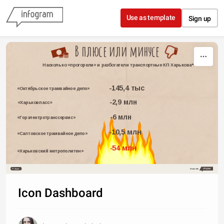
Skip to content
Use as template
Sign up
В плюсе или минусе
Насколько «прогорели» и разбогатели транспортные КП Харькова*
-145,4 тыс
«Октябрьское трамвайное депо»
-2,9 млн
«Харьковпасс»
-6 млн
«Горэлектротранссервис»
-10,5 млн
«Салтовское трамвайное депо»
-54 млн
«Харьковский метрополитен»
Share
Made with
Icon Dashboard