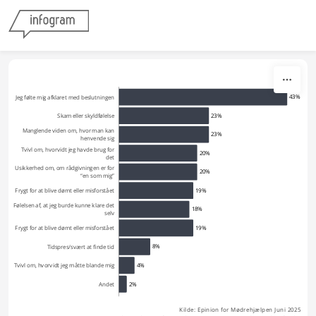
Skip to content
43%
Jeg følte mig afklaret med beslutningen
23%
Skam eller skyldfølelse
Manglende viden om, hvor man kan
23%
henvende sig
Tvivl om, hvorvidt jeg havde brug for
20%
det
Usikkerhed om, om rådgivningen er for
20%
“en som mig”
19%
Frygt for at blive dømt eller misforstået
Følelsen af, at jeg burde kunne klare det
18%
selv
19%
Frygt for at blive dømt eller misforstået
8%
Tidspres/svært at finde tid
4%
Tvivl om, hvorvidt jeg måtte blande mig
2%
Andet
Kilde: Epinion for Mødrehjælpen Juni 2025 