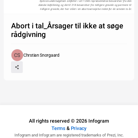
Epinion-undersøgelsen omfatter i alt 1.046 repræsentative besvarelser fra den 
danske befolkning, og dertil 318 besvarelser fra tidligere gravide og partnere til 
tidligere gravide, der har stået i en abortovervejelse inden for de seneste to år.
Abort i tal_Årsager til ikke at søge
rådgivning
Chrstian Snorgaard
All rights reserved © 2026 Infogram
Terms
&
Privacy
Infogram and Infogr.am are registered trademarks of Prezi, Inc.