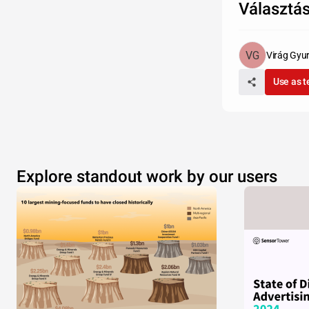
Választás
Virág Gyu
Use as 
Explore standout work by our users