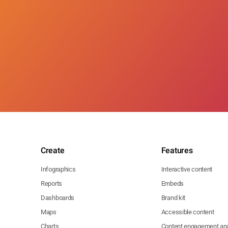
Create
Features
Infographics
Interactive content
Reports
Embeds
Dashboards
Brand kit
Maps
Accessible content
Charts
Content engagement ana