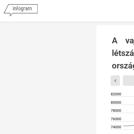
A va
létsz
orszá
82000
80000
78000
76000
74000