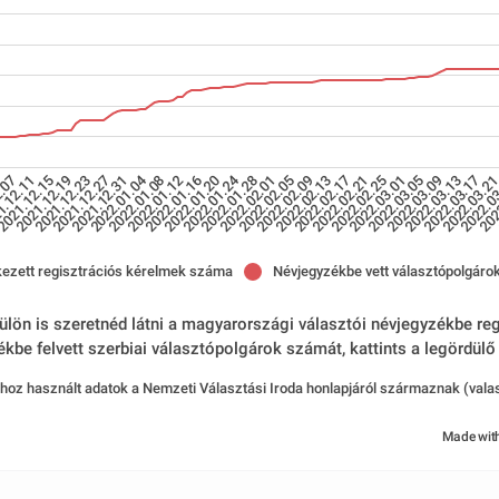
2022.01.04
2022.01.24
2.07
2022.01.20
2022.03.05
2022.02.17
2021.12.19
2022.02.01
2022.03.17
2022.01.16
2022.03.01
3
2021.12.31
2022.02.13
202
2021.12.15
2022.01.28
2022.03.13
2022.01.12
2022.02.25
2021.12.27
2022.02.09
2022.0
1.12.11
2022.03.09
2022.01.08
2022.02.21
2021.12.23
2022.02.05
2022.03.2
ezett regisztrációs kérelmek száma
Névjegyzékbe vett választópolgár
lön is szeretnéd látni a magyarországi választói névjegyzékbe regi
ékbe felvett szerbiai választópolgárok számát, kattints a legördül
hoz használt adatok a Nemzeti Választási Iroda honlapjáról származnak (valas
Made wit