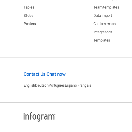
Tables
Team templates
Slides
Data import
Posters
Custom maps
Integrations
Templates
Contact Us
Chat now
•
English
Deutsch
Português
Español
Français