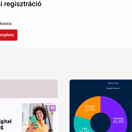
i regisztráció
rkovics
template