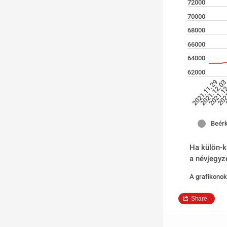
72000
70000
68000
66000
64000
62000
2021.1
2021.12.0
2021.11.29
202
Beérk
Ha külön-kü
a névjegyz
A grafikonok
Share