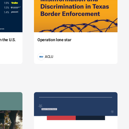
 the U.S.
Operation lone star
ACLU