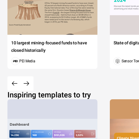
10 largest mining-focused funds to have
State of digi
closed historically
PEI Media
Sensor To
Inspiring templates to try