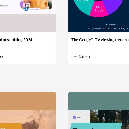
tal advertising 2024
The Gauge™: TV viewing trends in
wer
Nielsen