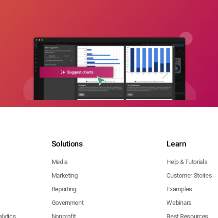
Solutions
Learn
Media
Help & Tutorials
Marketing
Customer Stories
Reporting
Examples
Government
Webinars
lytics
Nonprofit
Best Resources