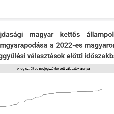
Skip to content
jdasági magyar kettős állampolg
ámgyarapodása a 2022-es magyaror
ggyűlési választások előtti időszakb
A regisztrált és névjegyzékbe vett választók aránya