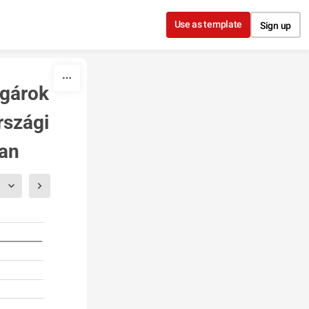
Use as template
Sign up
árok 
szági 
an 