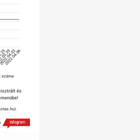
2022.04.02
2.03.29
3.25
2022.04.06
1
ok száma
sztrált és 
ő menübe! 
ztas.hu). 
h