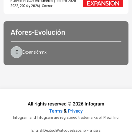
Fuente:
 El SAR en números (febrero 2020, 
2022, 2024 y 2026). Consar
Afores-Evolución
Expansiónmx
All rights reserved © 2026 Infogram
Terms
&
Privacy
Infogram and Infogr.am are registered trademarks of Prezi, Inc.
English
Deutsch
Português
Español
Français