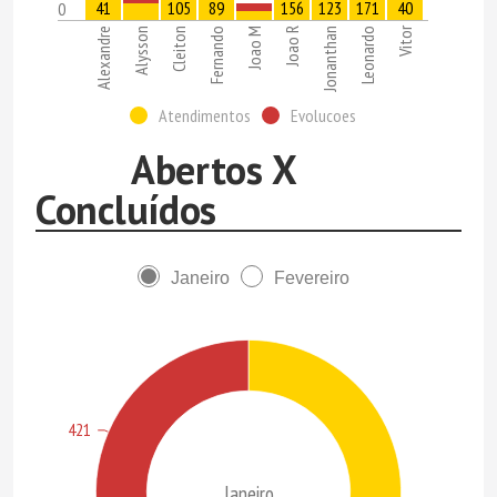
41
105
89
156
123
171
40
0
Vitor
Alexandre
Alysson
Cleiton
Fernando
Joao M
Joao R
Jonanthan
Leonardo
Atendimentos
Evolucoes
Abertos X
Concluídos
Janeiro
Fevereiro
421
Janeiro