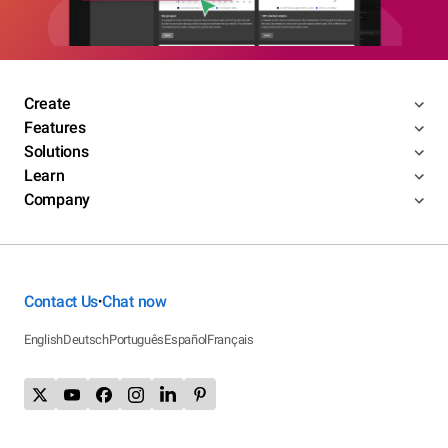
Create
Features
Solutions
Learn
Company
Contact Us
Chat now
•
English
Deutsch
Português
Español
Français