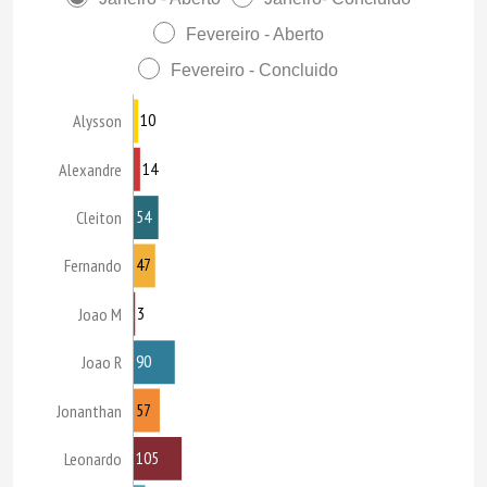
Fevereiro - Aberto
Fevereiro - Concluido
10
Alysson
14
Alexandre
54
Cleiton
47
Fernando
3
Joao M
90
Joao R
57
Jonanthan
105
Leonardo