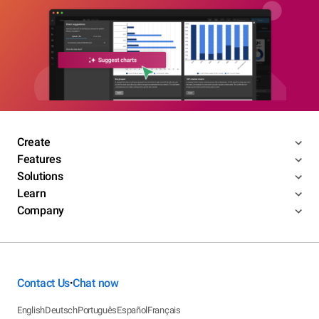
Create
Features
Solutions
Learn
Company
Contact Us
Chat now
•
English
Deutsch
Português
Español
Français