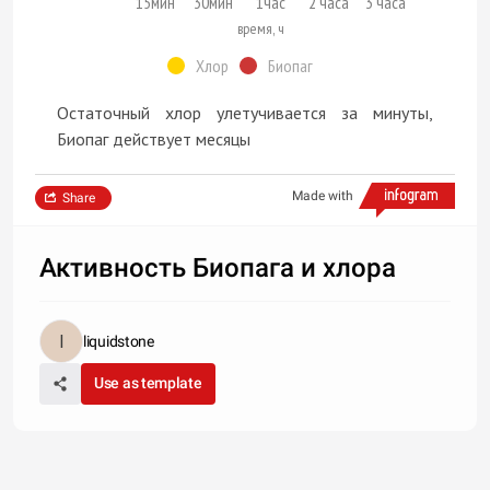
15мин
30мин
1час
2 часа
3 часа
время, ч
Хлор
Биопаг
Остаточный хлор улетучивается за минуты,
Биопаг действует месяцы
Made with
Share
Активность Биопага и хлора
liquidstone
Use as template