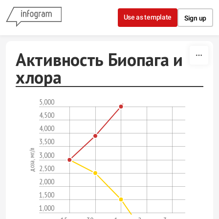
Skip to content
Use as template
Sign up
Активность Биопага и
хлора
5,000
4,500
4,000
3,500
доза, мг/л
3,000
2,500
2,000
1,500
1,000