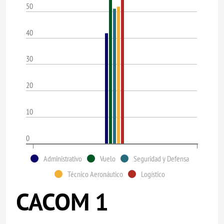
50
40
30
20
10
0
Administrativo
Vuelo
Seguridad y Defensa
Técnico Aeronáutico
Logístico
CACOM 1