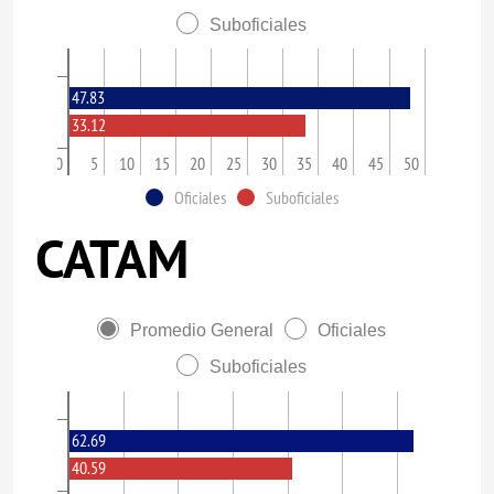
Suboficiales
47.83
33.12
0
5
10
15
20
25
30
35
40
45
50
Oficiales
Suboficiales
CATAM
Promedio General
Oficiales
Suboficiales
62.69
40.59