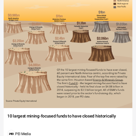
10 largest mining-focused funds to have closed historically
PEI Media