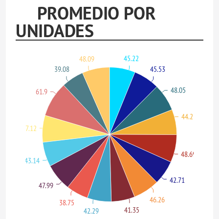
PROMEDIO POR
UNIDADES
45.22
48.09
39.08
45.53
48.05
61.9
44.25
47.12
48.69
43.14
42.71
47.99
46.26
38.75
41.35
42.29