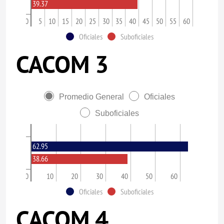
39.37
0
5
10
15
20
25
30
35
40
45
50
55
60
Oficiales
Suboficiales
CACOM 3
Promedio General
Oficiales
Suboficiales
62.95
38.66
0
10
20
30
40
50
60
Oficiales
Suboficiales
CACOM 4