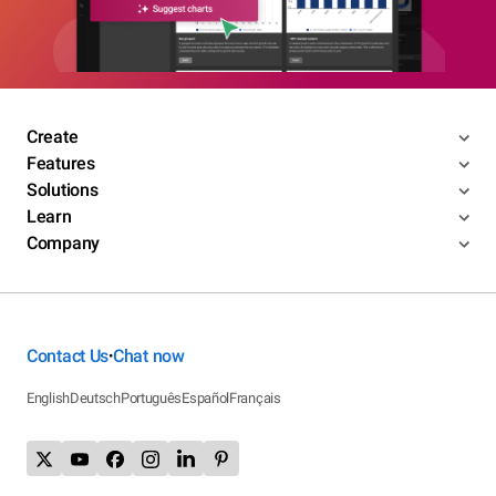
Create
Features
Solutions
Learn
Company
Contact Us
Chat now
•
English
Deutsch
Português
Español
Français