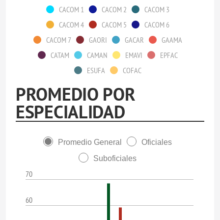
CACOM 1
CACOM 2
CACOM 3
CACOM 4
CACOM 5
CACOM 6
CACOM 7
GAORI
GACAR
GAAMA
CATAM
CAMAN
EMAVI
EPFAC
ESUFA
COFAC
PROMEDIO POR
ESPECIALIDAD
Promedio General
Oficiales
Suboficiales
70
60