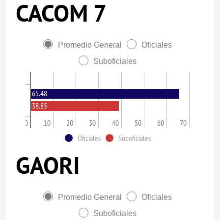
CACOM 7
Promedio General
Oficiales
Suboficiales
65.48
38.85
0
10
20
30
40
50
60
70
Oficiales
Suboficiales
GAORI
Promedio General
Oficiales
Suboficiales