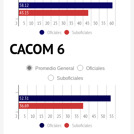
58.12
43.15
0
5
10
15
20
25
30
35
40
45
50
55
60
Oficiales
Suboficiales
CACOM 6
Promedio General
Oficiales
Suboficiales
52.31
36.69
0
5
10
15
20
25
30
35
40
45
50
55
Oficiales
Suboficiales