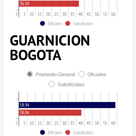
36.58
0
5
10
15
20
25
30
35
40
45
50
55
60
Oficiales
Suboficiales
GUARNICION
BOGOTA
Promedio General
Oficiales
Suboficiales
58.94
38.06
0
5
10
15
20
25
30
35
40
45
50
55
60
Oficiales
Suboficiales