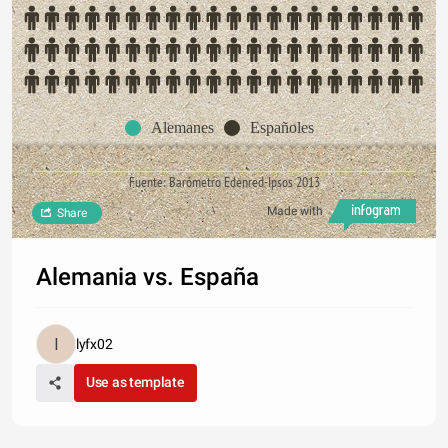
Alemanes
Españoles
Fuente: Barómetro Edenred-Ipsos 2013
Made with
Share
Alemania vs. España
lyfx02
Use as template