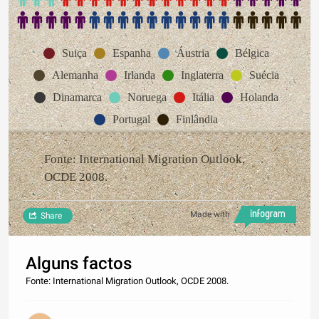
Suiça
Espanha
Áustria
Bélgica
Alemanha
Irlanda
Inglaterra
Suécia
Dinamarca
Noruega
Itália
Holanda
Portugal
Finlândia
Fonte: International Migration Outlook,
OCDE 2008.
Made with
Share
Alguns factos
Fonte: International Migration Outlook, OCDE 2008.