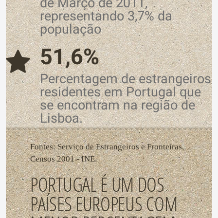
de Março de 2011,
representando 3,7% da
população
51,6%
Percentagem de estrangeiros
residentes em Portugal que
se encontram na região de
Lisboa.
Fontes: Serviço de Estrangeiros e Fronteiras,
Censos 2001 - INE.
PORTUGAL É UM DOS
PAÍSES EUROPEUS COM