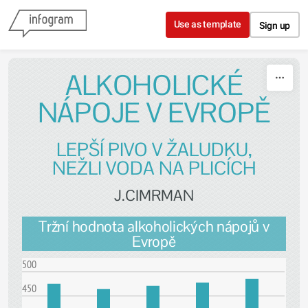
Skip to content
Use as template
Sign up
ALKOHOLICKÉ
NÁPOJE V EVROPĚ
LEPŠÍ PIVO V ŽALUDKU,
NEŽLI VODA NA PLICÍCH
J.CIMRMAN
Tržní hodnota alkoholických nápojů v
Evropě
500
450