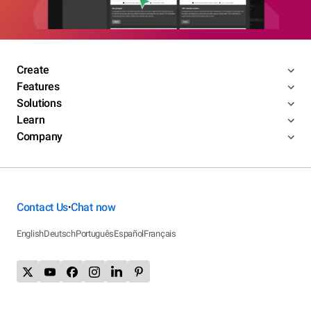
Create
Features
Solutions
Learn
Company
Contact Us
Chat now
•
English
Deutsch
Português
Español
Français