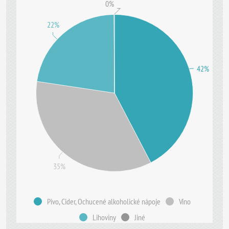
0%
22%
42%
35%
Pivo, Cider, Ochucené alkoholické nápoje
Víno
Lihoviny
Jiné