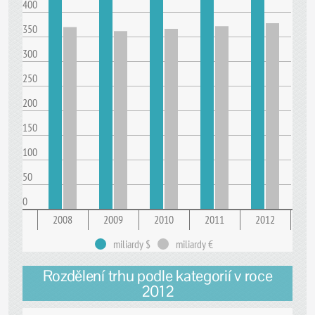
400
350
300
250
200
150
100
50
0
2008
2009
2010
2011
2012
miliardy $
miliardy €
Rozdělení trhu podle kategorií v roce
2012