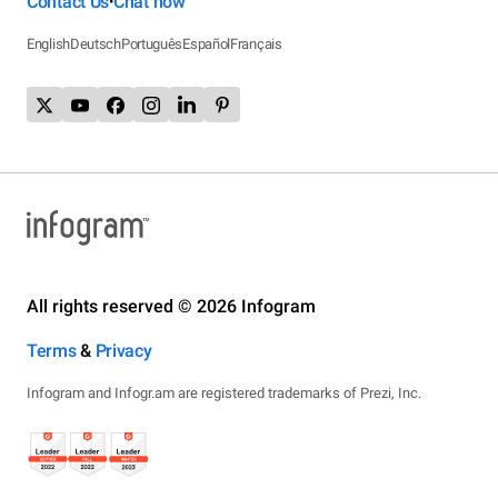
Contact Us
Chat now
•
English
Deutsch
Português
Español
Français
All rights reserved © 2026 Infogram
Terms
&
Privacy
Infogram and Infogr.am are registered trademarks of Prezi, Inc.