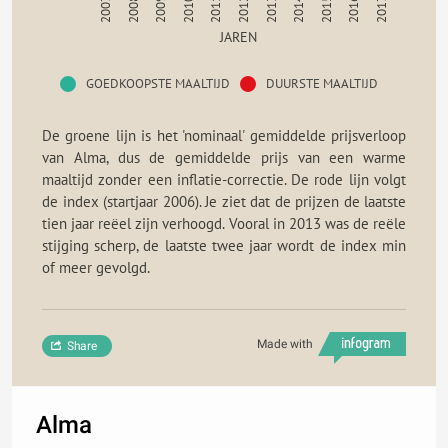
2011
2010
2009
2008
2007
2017
2016
2015
2014
2013
2012
JAREN
GOEDKOOPSTE MAALTIJD
DUURSTE MAALTIJD
De groene lijn is het 'nominaal' gemiddelde prijsverloop
van Alma, dus de gemiddelde prijs van een warme
maaltijd zonder een inflatie-correctie. De rode lijn volgt
de index (startjaar 2006). Je ziet dat de prijzen de laatste
tien jaar reëel zijn verhoogd. Vooral in 2013 was de reële
stijging scherp, de laatste twee jaar wordt de index min
of meer gevolgd.
Made with
Share
Alma