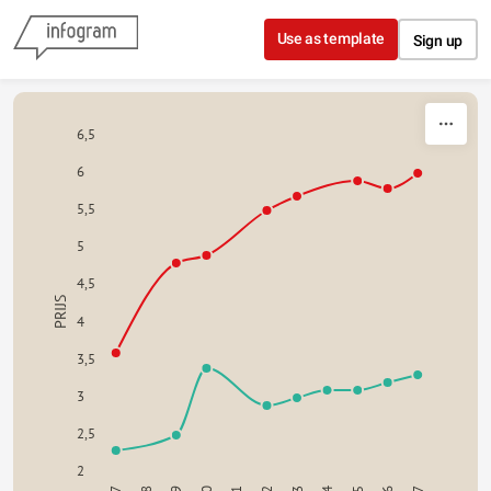
Skip to content
Use as template
Sign up
6,5
6
5,5
5
4,5
PRIJS
4
3,5
3
2,5
2