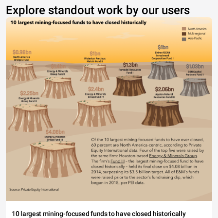
Explore standout work by our users
10 largest mining-focused funds to have closed historically