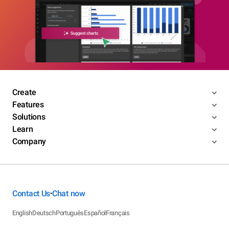
Create
Features
Solutions
Learn
Company
Contact Us
Chat now
•
English
Deutsch
Português
Español
Français