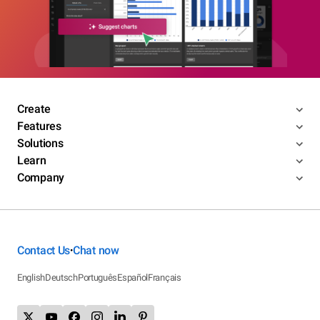
Create
Features
Solutions
Learn
Company
Contact Us
Chat now
•
English
Deutsch
Português
Español
Français