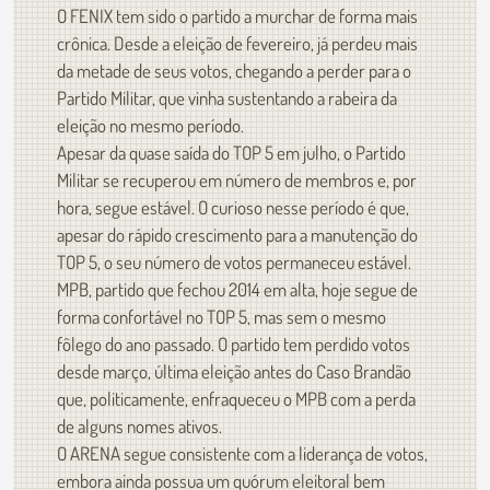
O FENIX tem sido o partido a murchar de forma mais
crônica. Desde a eleição de fevereiro, já perdeu mais
da metade de seus votos, chegando a perder para o
Partido Militar, que vinha sustentando a rabeira da
eleição no mesmo período.
Apesar da quase saída do TOP 5 em julho, o Partido
Militar se recuperou em número de membros e, por
hora, segue estável. O curioso nesse período é que,
apesar do rápido crescimento para a manutenção do
TOP 5, o seu número de votos permaneceu estável.
MPB, partido que fechou 2014 em alta, hoje segue de
forma confortável no TOP 5, mas sem o mesmo
fôlego do ano passado. O partido tem perdido votos
desde março, última eleição antes do Caso Brandão
que, politicamente, enfraqueceu o MPB com a perda
de alguns nomes ativos.
O ARENA segue consistente com a liderança de votos,
embora ainda possua um quórum eleitoral bem