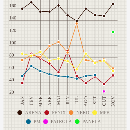
160
140
120
100
80
60
40
20
ABR
FEV
NOV
SET
JUL
MAI
MAR
JAN
OUT
AGO
JUN
ARENA
FENIX
NERD
MPB
PM
PATROLA
PANELA