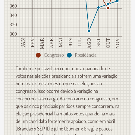
360
340
320
300
ABR
FEV
NOV
SET
JUL
MAI
MAR
JAN
OUT
AGO
JUN
Congresso
Presidência
Também é possível perceber que a quantidade de
votos nas eleições presidenciais sofrem uma variação
bem maior mês a mês do que nas eleições ao
congresso. Isso ocorre devido à variação na
concorrência ao cargo. Ao contrário do congresso, em
que os cinco principais partidos sempre concorrem, na
eleição presidencial há muitos votos quando há mais
de um candidato fortemente apoiado, como em abril
(Brandão x SEP II) e julho (Gunner x Greg) e poucos