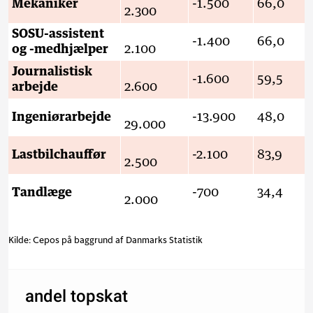
Mekaniker
-1.500
66,0
2.300
SOSU-assistent
-1.400
66,0
og -medhjælper
2.100
Journalistisk
-1.600
59,5
arbejde
2.600
Ingeniørarbejde
-13.900
48,0
29.000
Lastbilchauffør
-2.100
83,9
2.500
Tandlæge
-700
34,4
2.000
Kilde: Cepos på baggrund af Danmarks Statistik
andel topskat