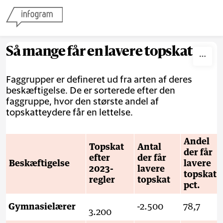
Skip to content
Så mange får en lavere topskat
Faggrupper er defineret ud fra arten af deres
beskæftigelse. De er sorterede efter den
faggruppe, hvor den største andel af
topskatteydere får en lettelse.
Andel
Topskat
Antal
der får
efter
der får
Beskæftigelse
lavere
2023-
lavere
topskat
regler
topskat
pct.
Gymnasielærer
-2.500
78,7
3.200