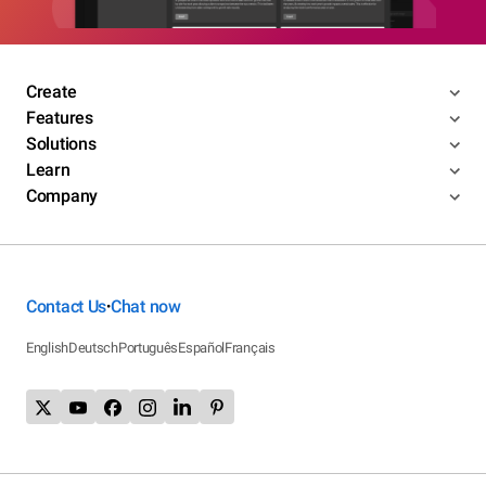
Create
Features
Solutions
Learn
Company
Contact Us
Chat now
•
English
Deutsch
Português
Español
Français