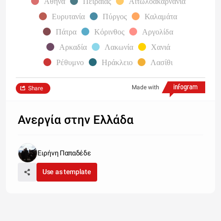
Αθήνα
Πειραιάς
Αιτωλοακαρνανία
Ευρυτανία
Πύργος
Καλαμάτα
Πάτρα
Κόρινθος
Αργολίδα
Αρκαδία
Λακωνία
Χανιά
Ρέθυμνο
Ηράκλειο
Λασίθι
Made with
Share
Ανεργία στην Ελλάδα
Ειρήνη Παπαδέδε
Use as template