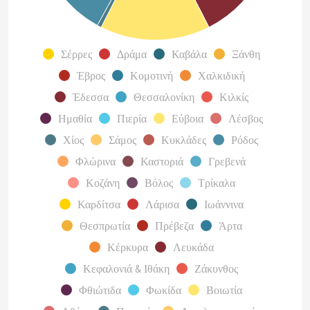
Σέρρες
Δράμα
Καβάλα
Ξάνθη
Έβρος
Κομοτινή
Χαλκιδική
Έδεσσα
Θεσσαλονίκη
Κιλκίς
Ημαθία
Πιερία
Εύβοια
Λέσβος
Χίος
Σάμος
Κυκλάδες
Ρόδος
Φλώρινα
Καστοριά
Γρεβενά
Κοζάνη
Βόλος
Τρίκαλα
Καρδίτσα
Λάρισα
Ιωάννινα
Θεσπρωτία
Πρέβεζα
Άρτα
Κέρκυρα
Λευκάδα
Κεφαλονιά & Ιθάκη
Ζάκυνθος
Φθιώτιδα
Φωκίδα
Βοιωτία