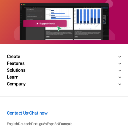
Create
Features
Solutions
Learn
Company
Contact Us
Chat now
•
English
Deutsch
Português
Español
Français