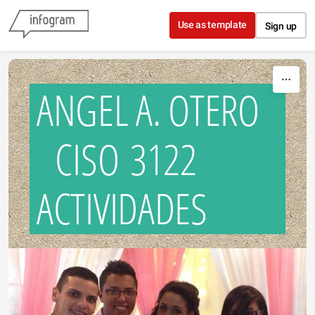
Skip to content
Use as template
Sign up
ANGEL A. OTERO
CISO 3122
ACTIVIDADES