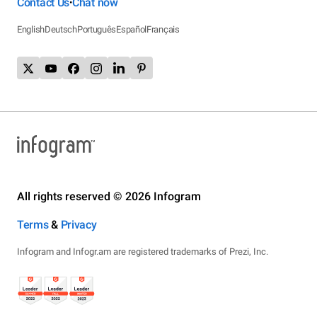
Contact Us
Chat now
•
English
Deutsch
Português
Español
Français
All rights reserved © 2026 Infogram
Terms
&
Privacy
Infogram and Infogr.am are registered trademarks of Prezi, Inc.