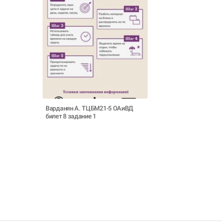
Варданян А. ТЦБМ21-5 ОАиВД
билет 8 задание 1