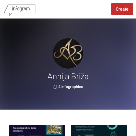
Create
Annija Briža
4 infographics